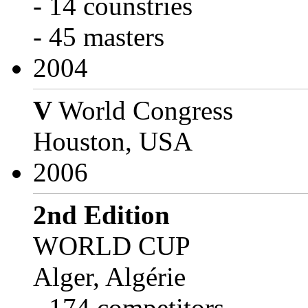
- 14 counstries
- 45 masters
2004
V
World Congress
Houston, USA
2006
2nd Edition
WORLD CUP
Alger, Algérie
- 174 competitors