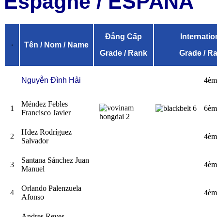
Espagne / ESPAÑA
Đẳng Cấp
Internatio
Tên / Nom / Name
Grade / Rank
Grade / R
Nguyễn Đình Hải
4èm
Méndez Febles
1
6èm
Francisco Javier
Hdez Rodríguez
2
4èm
Salvador
Santana Sánchez Juan
3
4èm
Manuel
Orlando Palenzuela
4
4èm
Afonso
Andres Reyes