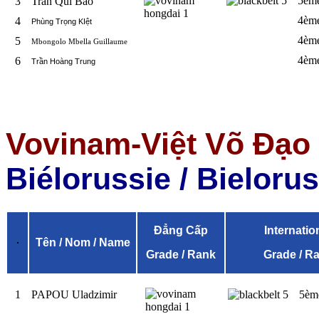
5èm
3
Trần Quí Bảo
4èm
4
Phùng Trọng KIệt
4èm
5
Mbongolo Mbella Guillaume
4èm
6
Trần Hoàng Trung
Vovinam-Việt Võ Đạo
Biélorussie
/
Bielorus
Đẳng Cấp
Internatio
Tên / Nom / Name
Grade / Rank
Grade / R
1
PAPOU Uladzimir
5èm