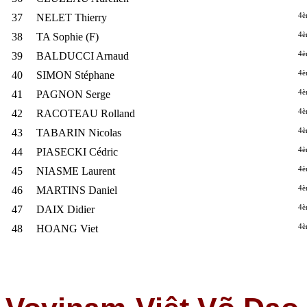
4è
37
NELET Thierry
4è
38
TA Sophie (F)
4è
39
BALDUCCI Arnaud
4è
40
SIMON Stéphane
4è
41
PAGNON Serge
4è
42
RACOTEAU Rolland
4è
43
TABARIN Nicolas
4è
44
PIASECKI Cédric
4è
45
NIASME Laurent
4è
46
MARTINS Daniel
4è
47
DAIX Didier
4è
48
HOANG Viet