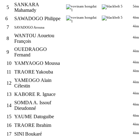
SANKARA
5èm
5
Mahamady
4èm
6
SAWADOGO Philippe
4èm
7
SAVADOGO Arouna
WANTOU Aouetou
4èm
8
François
OUEDRAOGO
4èm
9
Fernand
4èm
10
YAMYAOGO Moussa
4èm
11
TRAORE Yakouba
YAMEOGO Alain
4èm
12
Célestin
4èm
13
KABORE R. Ignace
SOMDA A. Issouf
4èm
14
Dieudonné
4èm
15
YAUME Datoguibe
4èm
16
TRAORE Ibrahim
4èm
17
SINI Boukaré