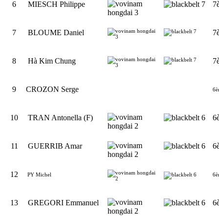
6
MIESCH Philippe
7
7
BLOUME Daniel
7
8
Hà Kim Chung
7
9
CROZON Serge
6è
10
TRAN Antonella (F)
6
11
GUERRIB Amar
6
12
PY Michel
6è
13
GREGORI Emmanuel
6