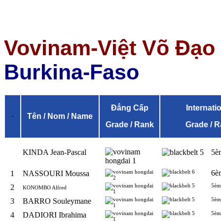
Vovinam-Việt Võ Đạo
Burkina-Faso
Đẳng Cấp
Internati
Tên / Nom / Name
Grade / Rank
Grade / 
KINDA Jean-Pascal
5è
6è
1
NASSOURI Moussa
5èm
2
KONOMBO Alfred
5èm
3
BARRO Souleymane
5èm
4
DADIORI Ibrahima