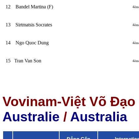
12
Bandel Martina (F)
4èm
13
Sirtmatsis Socrates
4èm
14
Ngo Quoc Dung
4èm
15
Tran Van Son
4èm
Vovinam-Việt Võ Đạo 
Australie
/
Australia