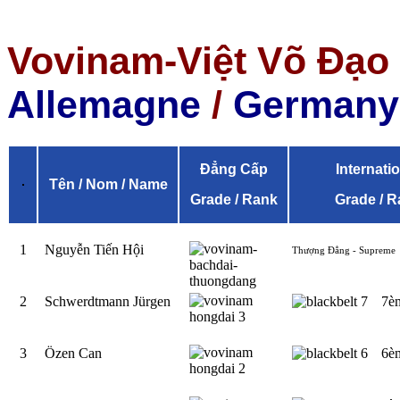
Vovinam-Việt Võ Đạo
Allemagne
/
Germany
Đẳng Cấp
Internati
Tên / Nom / Name
Grade / Rank
Grade / R
1
Nguyễn Tiến Hội
Thượng Đẳng - Supreme
2
Schwerdtmann Jürgen
7è
3
Özen Can
6è