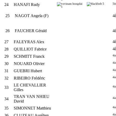
5è
24
HANAFI Rudy
25
NAGOT Angela (F)
4
26
FAUCHER Gérald
4
4
27
FALEYRAS Alex
4
28
QUILLIOT Fabrice
4è
29
SCHMITT Franck
4è
30
NOUARD Olivier
4è
31
GUEBRI Hubert
4è
32
RIBEIRO Frédéric
LE CHEVALLIER
4è
33
Gilles
TRAN VAN NHIEU
4è
34
David
4è
35
SIMONNET Matthieu
4è
36
CLUZEAU Aurélien