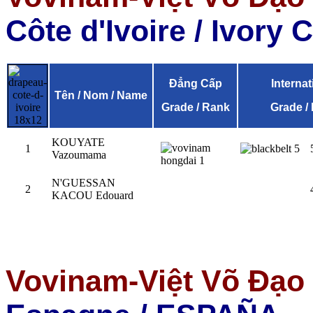
Côte d'Ivoire
/
Ivory 
Đẳng Cấp
Internat
Tên / Nom / Name
Grade / Rank
Grade /
KOUYATE
1
Vazoumama
N'GUESSAN
2
KACOU Edouard
Vovinam-Việt Võ Đạo