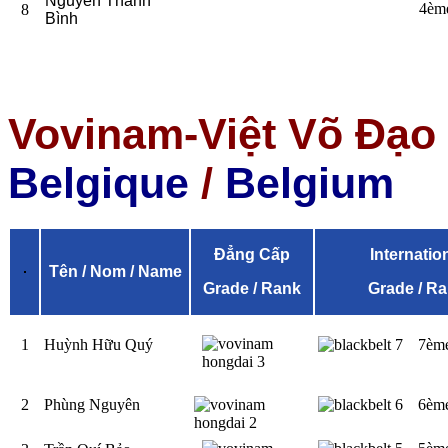
Nguyễn Thanh
4èm
8
Bình
Vovinam-Việt Võ Đạo
Belgique
/
Belgium
Đẳng Cấp
Internatio
Tên / Nom / Name
Grade / Rank
Grade / R
1
Huỳnh Hữu Quý
7èm
2
Phùng Nguyên
6èm