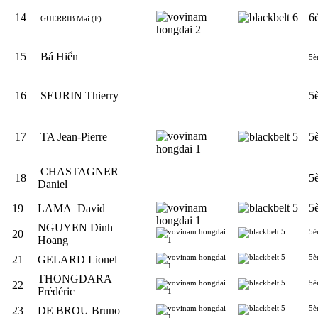
14
6
GUERRIB Mai (F)
15
Bá Hiển
5è
16
SEURIN Thierry
5
17
TA Jean-Pierre
5
CHASTAGNER
18
5
Daniel
5
19
LAMA David
NGUYEN Dinh
5è
20
Hoang
5è
21
GELARD Lionel
THONGDARA
5è
22
Frédéric
5è
23
DE BROU Bruno