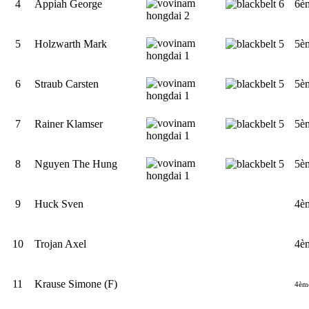
4
Appiah George
6è
5
Holzwarth Mark
5è
6
Straub Carsten
5è
7
Rainer Klamser
5è
8
Nguyen The Hung
5è
9
Huck Sven
4è
10
Trojan Axel
4è
11
Krause Simone (F)
4èm