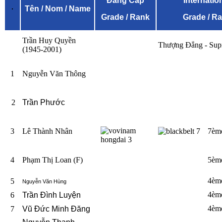
Đẳng Cấp
Internatio
Tên / Nom / Name
Grade / Rank
Grade / R
Trần Huy Quyền
Thượng Đẳng - Sup
(1945-2001)
1
Nguyễn Văn Thông
2
Trần Phước
3
Lê Thành Nhân
7èm
4
Phạm Thị Loan (F)
5èm
4èm
5
Nguyễn Văn Hùng
4èm
6
Trần Đình Luyện
4èm
7
Vũ Đức Minh Đăng