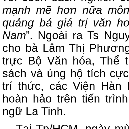
mạnh mẽ hơn nữa môn 
quảng bá giá trị văn h
Nam
”. Ngoài ra Ts Ng
cho bà Lâm Thị Phươn
trực Bộ Văn hóa, Thể t
sách và ủng hộ tích cực 
trí thức, các Viện Hà
hoàn hảo trên tiến trìn
ngữ La Tinh.
Tại Tp/HCM, ngày mù