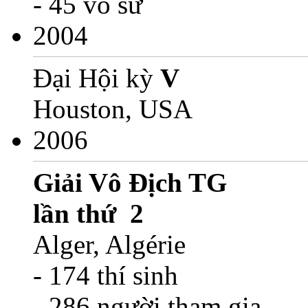
- 45 võ sư
2004
Đại Hội kỳ
V
Houston, USA
2006
G
iải Vô Địch TG
lần thứ 2
Alger, Algérie
- 174 thí sinh
- 286 người tham gia