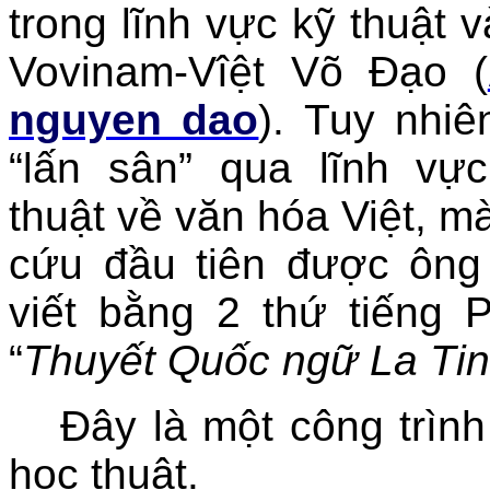
trong lĩnh vực kỹ thuật 
Vovinam-Vîệt Võ Đạo (
nguyen dao
). Tuy nhi
“lấn sân” qua lĩnh vự
thuật về văn hóa Việt, m
cứu đầu tiên được ông
viết bằng 2 thứ tiếng 
“
Thuyết Quốc ngữ La Ti
Đây là một công trình
học thuật.