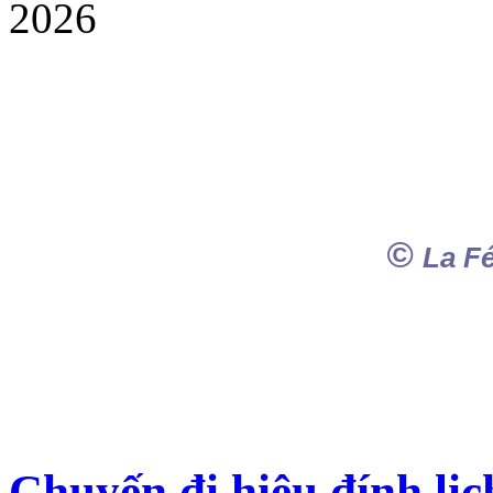
©
La F
Chuyến đi hiệu đính lị