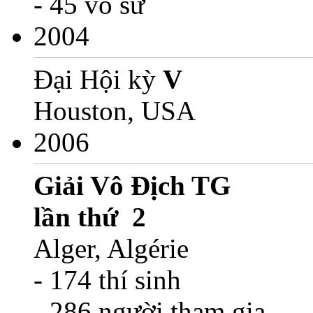
- 45 võ sư
2004
Đại Hội kỳ
V
Houston, USA
2006
G
iải Vô Địch TG
lần thứ 2
Alger, Algérie
- 174 thí sinh
- 286 người tham gia