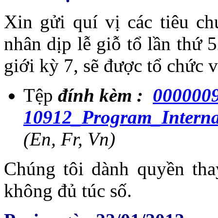
Xin gửi quí vị các tiêu ch
nhân dịp lễ giỗ tổ lần th
giới kỳ 7, sẽ được tổ chức
Tệp
đính kèm :
000000
10912_Program_Interna
(En, Fr, Vn)
Chúng tôi dành quyền thay
không đủ túc số.