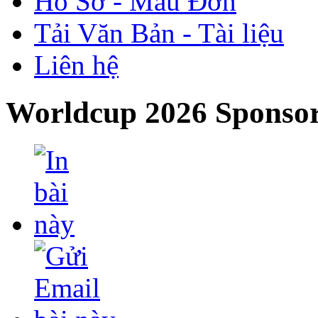
Hồ Sơ - Mẫu Đơn
Tải Văn Bản - Tài liệu
Liên hệ
Worldcup 2026 Sponso