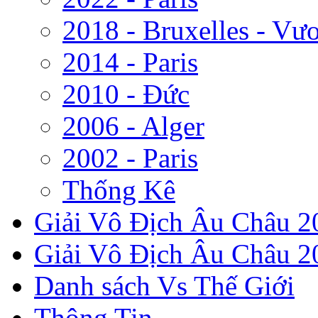
2018 - Bruxelles - Vư
2014 - Paris
2010 - Đức
2006 - Alger
2002 - Paris
Thống Kê
Giải Vô Địch Âu Châu 2
Giải Vô Địch Âu Châu 20
Danh sách Vs Thế Giới
Thông Tin