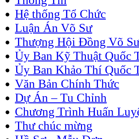
Hệ thống Tổ Chức
Luận Án Võ Sư
Thượng Hội Đồng Võ S
Ủy Ban Kỹ Thuật Quốc 
Ủy Ban Khảo Thí Quốc 
Văn Bản Chính Thức
Dự Án – Tu Chỉnh
Chương Trình Huấn Luy
Thư chúc mừng