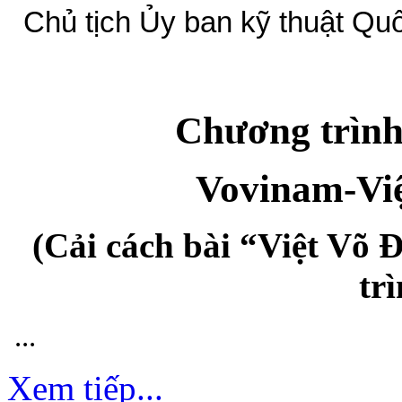
Chủ tịch Ủy ban kỹ thuật Quố
Chương trình 
Vovinam-Việ
(Cải cách bài “Việt Võ
tr
...
Xem tiếp...