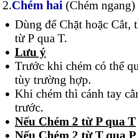
2.
Chém hai
(Chém ngang)
Dùng để
Chặt hoặc Cắt, 
từ P qua T.
Lưu ý
Trước khi chém có thể q
tùy trường hợp.
Khi chém thì cánh tay cằ
trước.
Nếu Chém 2 từ P qua T
Nếu Chém 2 từ T qua P