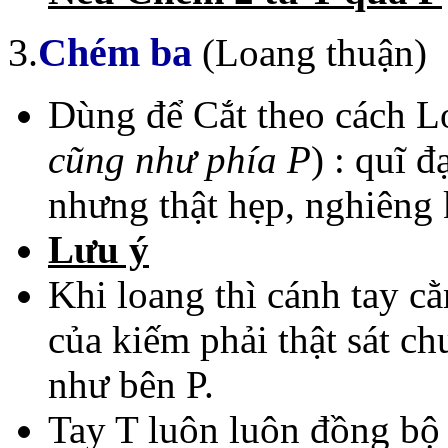
3.
Chém ba
(Loang thuận)
Dùng để Cắt theo cách Lo
cũng như phía P
) : quĩ 
nhưng thật hẹp, nghiêng
Lưu ý
Khi loang thì cánh tay c
của kiếm phải thật sát c
như bên P.
Tay T luôn luôn đồng bộ 