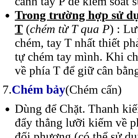
cánh tay P để kiểm soát 
Trong trường hợp sử dụ
T
(
chém từ T qua P
) : Lư
chém, tay T nhất thiết ph
tự chém tay mình. Khi c
về phía T để giữ cân bằn
7.
Chém bảy
(Chém cấn)
Dùng để Chặt. Thanh kiế
đẩy thẳng lưỡi kiếm về 
đối phương (có thể sử dụ