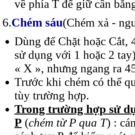
về phía T để giữ cân bằn
6.
Chém sáu
(Chém xả - ngư
Dùng để Chặt hoặc Cắt, 
sử dụng với 1 hoặc 2 tay
« X », nhưng ngang ra 45
Trước khi chém có thể q
tùy trường hợp.
Trong trường hợp sử dụ
P
(
chém từ P qua T
) : cá