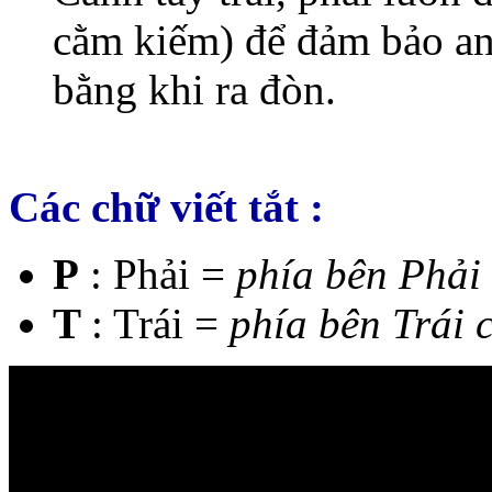
cằm kiếm) để đảm bảo an
bằng khi ra đòn.
Các chữ viết tắt :
P
: Phải =
phía bên Phải
T
: Trái =
phía bên Trái 