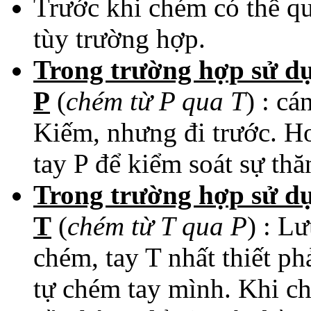
Trước khi chém có thể q
tùy trường hợp.
Trong trường hợp sử dụ
P
(
chém từ P qua T
) : c
Kiếm, nhưng đi trước. Ho
tay P để kiểm soát sự th
Trong trường hợp sử dụ
T
(
chém từ T qua P
) : Lư
chém, tay T nhất thiết ph
tự chém tay mình. Khi c