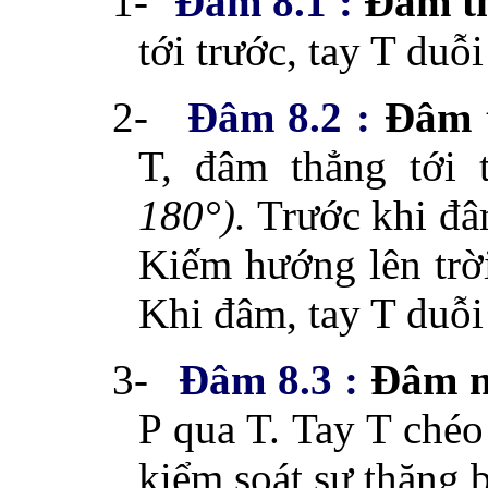
1-
Đâm 8.1 :
Đâm th
tới trước, tay T duỗ
2-
Đâm 8.2 :
Đâm t
T, đâm thẳng tới
180°).
Trước khi đâm
Kiếm hướng lên trờ
Khi đâm, tay T duỗi 
3-
Đâm 8.3 :
Đâm n
P qua T. Tay T chéo 
kiểm soát sự thăng 