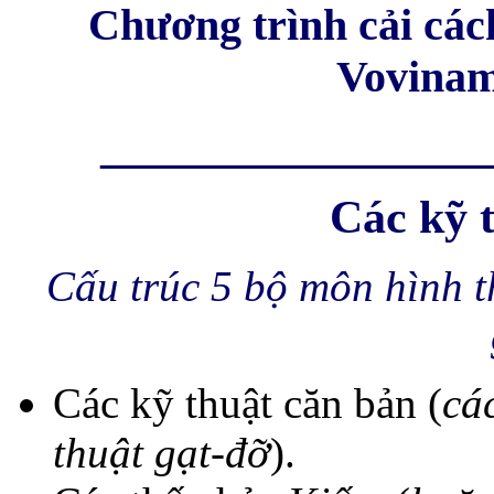
Chương trình cải các
Vovinam
_________________
Các kỹ 
Cấu trúc 5 bộ môn hình t
Các kỹ thuật căn bản (
cá
thuật gạt-đỡ
).