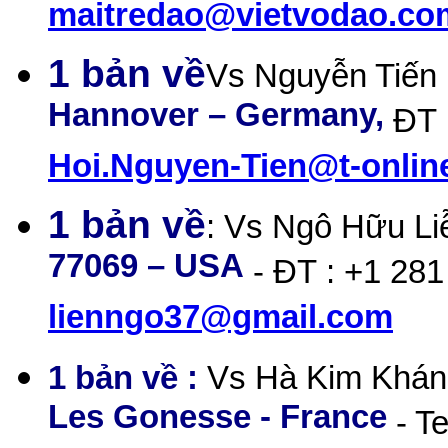
maitredao@vietvodao.co
1 bản về
Vs Nguyễn Tiến 
Hannover – Germany,
ĐT
Hoi.Nguyen-Tien@t-onlin
1 bản về
: Vs Ngô Hữu Li
77069 – USA
- ĐT : +1 281
lienngo37@gmail.com
1 bản về :
Vs Hà Kim Khán
Les Gonesse - France
- Te