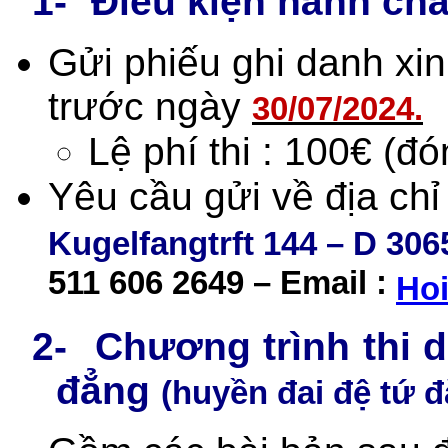
1-
Điều kiện hành ch
Gửi phiếu ghi danh xin
trước ngày
30/07/2024.
Lệ phí thi : 100€ (đón
Yêu cầu gửi về địa chỉ
Kugelfangtrft 144 – D 30
511 606 2649 – Email :
Hoi
2-
Chương trình thi 
đẳng
(huyền đai đệ tứ đ