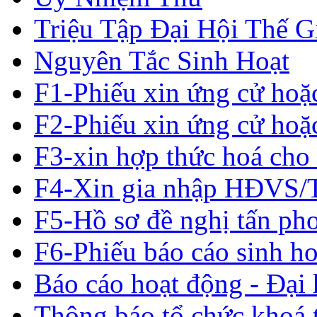
Triệu Tập Đại Hội Thế G
Nguyên Tắc Sinh Hoạt
F1-Phiếu xin ứng cử hoặ
F2-Phiếu xin ứng cử hoặ
F3-xin hợp thức hoá cho 
F4-Xin gia nhập HĐVS
F5-Hồ sơ đề nghị tấn ph
F6-Phiếu báo cáo sinh ho
Báo cáo hoạt động - Đại 
Thông báo tổ chức khoá t