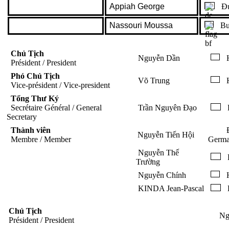
Appiah George
Đứ
Nassouri Moussa
Bur
Chủ Tịch
Nguyễn Dần
Président / President
Phó Chủ Tịch
Võ Trung
H
Vice-président / Vice-president
Tổng Thư Ký
Secrétaire Général / General
Trần Nguyên Đạo
P
Secretary
Thành viên
Đ
Nguyễn Tiến Hội
Membre / Member
Germ
Nguyễn Thế
P
Trường
Nguyễn Chính
H
KINDA Jean-Pascal
B
Chủ Tịch
Ng
Président / President