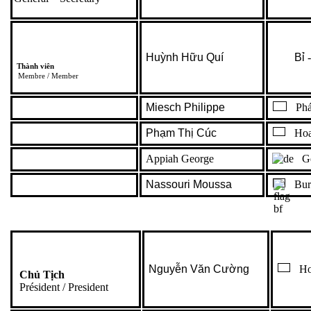
Huỳnh Hữu Quí
Bỉ
-
Thành viên
Membre / Member
Miesch Philippe
Phá
Phạm Thị Cúc
Hoa
Appiah George
Ge
Nassouri Moussa
Burk
Nguyễn Văn Cường
Ho
Chủ Tịch
Président / President