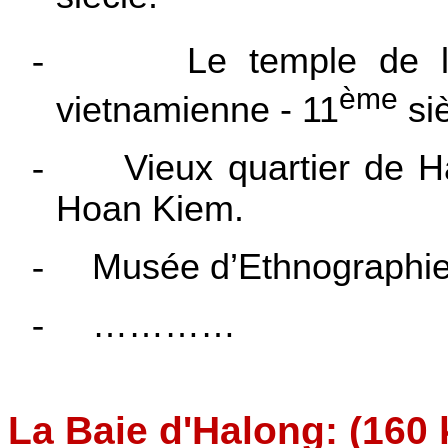
-
Le temple de
ème
vietnamienne - 11
siè
-
Vieux quartier de H
Hoan Kiem.
-
Musée d’Ethnographie
-
…………
La Baie d'Halong: (160