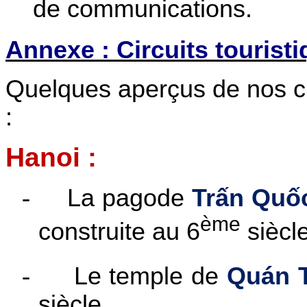
de communications.
Annexe : Circuits touristi
Quelques aperçus de nos cir
:
Hanoi :
-
La pagode
Trấn Quố
ème
construite au 6
siècle
-
Le temple de
Quán 
siècle.