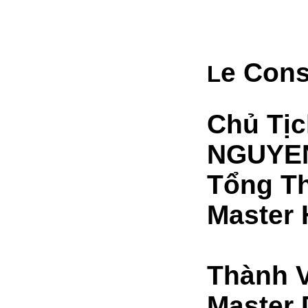
e Cons
L
Chủ Tị
NGUYEN
Tổng T
Master
Thành V
Master