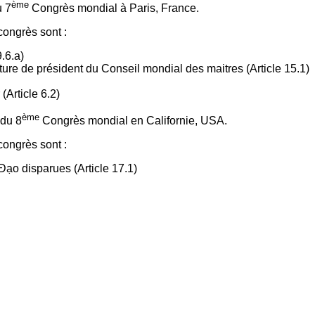
ème
u 7
Congrès mondial à Paris, France.
congrès sont :
.6.a)
ture de président du Conseil mondial des maitres (Article 15.1)
Article 6.2)
ème
 du 8
Congrès mondial en Californie, USA.
congrès sont :
Đạo disparues (Article 17.1)