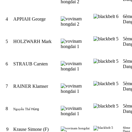
6èm
4
APPIAH George
Dan
5èm
5
HOLZWARH Mark
Dan
5èm
6
STRAUB Carsten
Dan
5èm
7
RAINER Klamser
Dan
5èm
8
Nguyễn Thế
Hùng
Dan
4ème
9
Krause Simone (F)
Dang