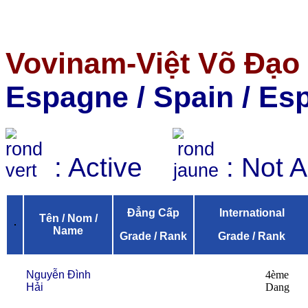
Vovinam-Việt Võ Đạo
Espagne / Spain / E
: Active
: Not 
Đẳng Cấp
International
Tên / Nom /
Name
Grade / Rank
Grade / Rank
Nguyễn Đình
4ème
Hải
Dang