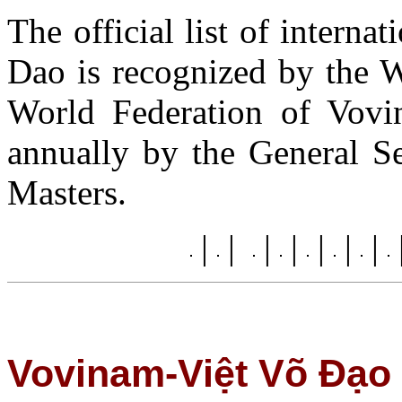
The official list of intern
Dao is recognized by the W
World Federation of Vovi
annually by the General Se
Masters.
|
|
|
|
|
|
|
Vovinam-Việt Võ Đạo