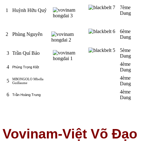
7ème
1
Huỳnh Hữu Quý
Dang
6ème
2
Phùng Nguyên
Dang
5ème
3
Trần Quí Bảo
Dang
4ème
4
Phùng Trọng KIệt
Dang
4ème
MBONGOLO Mbella
5
Guillaume
Dang
4ème
6
Trần Hoàng Trung
Dang
Vovinam-Việt Võ Đạo