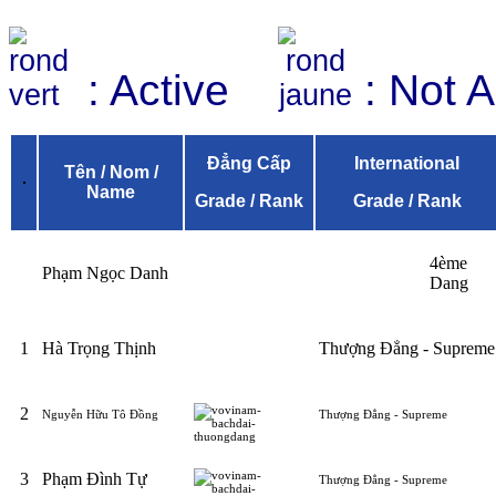
: Active
: Not 
Đẳng Cấp
International
Tên / Nom /
Name
Grade / Rank
Grade / Rank
4ème
Phạm Ngọc Danh
Dang
1
Hà Trọng Thịnh
Thượng Đẳng - Supreme
2
Nguyễn Hữu Tô Đồng
Thượng Đẳng - Supreme
3
Phạm Đình Tự
Thượng Đẳng - Supreme