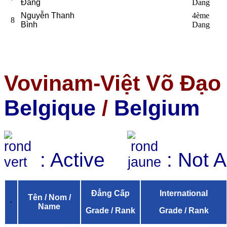
Đăng
Dang
Nguyễn Thanh
4ème
8
Bình
Dang
Vovinam-Việt Võ Đạo
Belgique
/
Belgium
: Active
: Not 
Đẳng Cấp
International
Tên / Nom /
Name
Grade / Rank
Grade / Rank