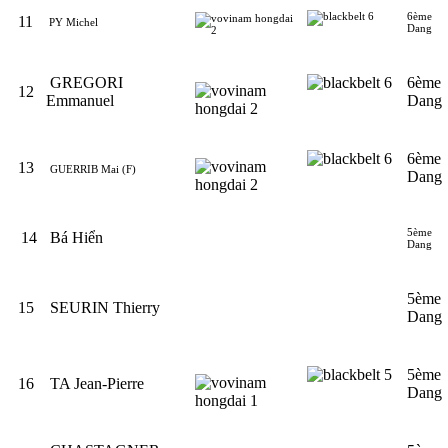
6ème
11
PY Michel
Dang
GREGORI
6ème
12
Emmanuel
Dang
6ème
13
GUERRIB Mai (F)
Dang
5ème
14
Bá Hiển
Dang
5ème
15
SEURIN Thierry
Dang
5ème
16
TA Jean-Pierre
Dang