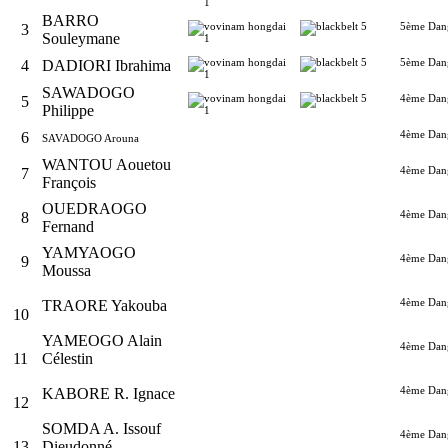
BARRO
5ème Dan
3
Souleymane
5ème Dan
4
DADIORI Ibrahima
SAWADOGO
4ème Dan
5
Philippe
4ème Dan
6
SAVADOGO Arouna
WANTOU Aouetou
4ème Dan
7
François
OUEDRAOGO
4ème Dan
8
Fernand
YAMYAOGO
4ème Dan
9
Moussa
4ème Dan
TRAORE Yakouba
10
YAMEOGO Alain
4ème Dan
11
Célestin
4ème Dan
KABORE R. Ignace
12
SOMDA A. Issouf
4ème Dan
13
Dieudonné