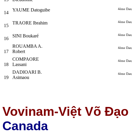
4ème Dan
YAUME Datoguibe
14
4ème Dan
TRAORE Ibrahim
15
4ème Dan
SINI Boukaré
16
ROUAMBA A.
4ème Dan
17
Robert
COMPAORE
4ème Dan
18
Lassani
DADIOARI B.
4ème Dan
19
Asimaou
Vovinam-Việt Võ Đạo 
Canada