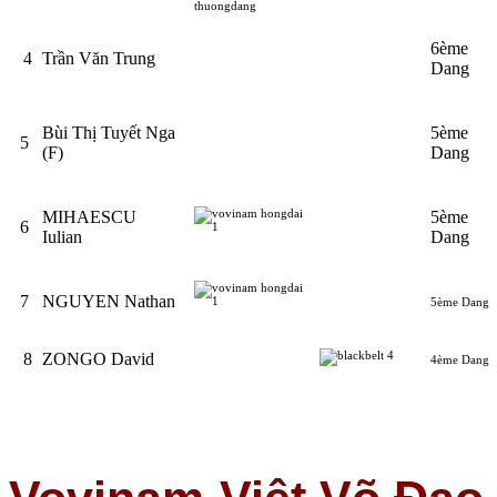
6ème
4
Trần Văn Trung
Dang
Bùi Thị Tuyết Nga
5ème
5
(F)
Dang
MIHAESCU
5ème
6
Iulian
Dang
7
NGUYEN Nathan
5ème Dang
8
ZONGO David
4ème Dang