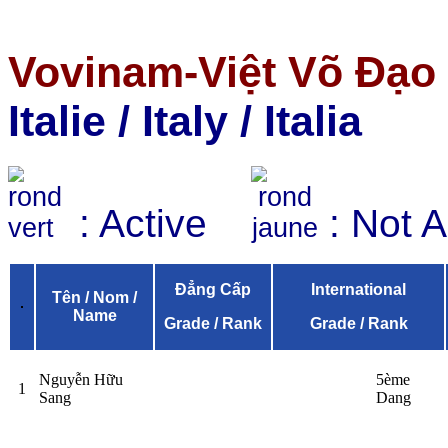
Vovinam-Việt Võ Đạo 
Italie / Italy / Italia
: Active
: Not 
Đẳng Cấp
International
Tên / Nom /
Name
Grade / Rank
Grade / Rank
Nguyễn Hữu
5ème
1
Sang
Dang