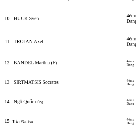
4èm
10
HUCK Sven
Dan
4èm
11
TROJAN Axel
Dan
4ème
12
BANDEL Martina (F)
Dang
4ème
13
SIRTMATSIS Socrates
Dang
4ème
14
Ngô Quốc
Dũng
Dang
4ème
15
Trần
Văn
Sơn
Dang