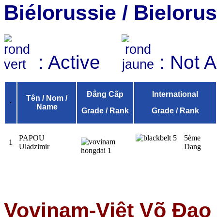
Biélorussie
/
Bielorus
: Active
: Not 
Đẳng Cấp
International
Tên / Nom /
Name
Grade / Rank
Grade / Rank
PAPOU
5ème
1
Uladzimir
Dang
Vovinam-Việt Võ Đạo