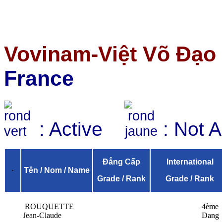
Vovinam-Việt Võ Đạo
France
: Active
: Not 
Đẳng Cấp
International
Tên / Nom / Name
Grade / Rank
Grade / Rank
ROUQUETTE
4ème
Jean-Claude
Dang