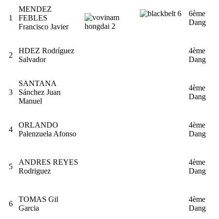
MENDEZ
6ème
1
FEBLES
Dang
Francisco Javier
HDEZ Rodríguez
4ème
2
Salvador
Dang
SANTANA
4ème
3
Sánchez Juan
Dang
Manuel
ORLANDO
4ème
4
Palenzuela Afonso
Dang
ANDRES REYES
4ème
5
Rodriguez
Dang
TOMAS Gil
4ème
6
Garcia
Dang