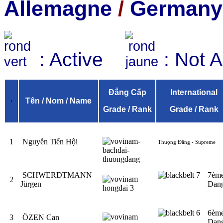
Allemagne
/
Germany
: Active
: Not 
Đẳng Cấp
International
Tên / Nom / Name
Grade / Rank
Grade / Rank
1
Nguyễn Tiến Hội
Thượng Đẳng - Supreme
SCHWERDTMANN
7èm
2
Jürgen
Dan
6èm
3
ÖZEN Can
Dan