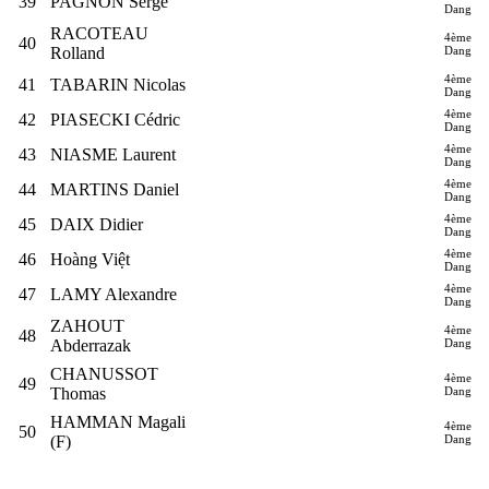
39
PAGNON Serge
Dang
RACOTEAU
4ème
40
Rolland
Dang
4ème
41
TABARIN Nicolas
Dang
4ème
42
PIASECKI Cédric
Dang
4ème
43
NIASME Laurent
Dang
4ème
44
MARTINS Daniel
Dang
4ème
45
DAIX Didier
Dang
4ème
46
Hoàng Việt
Dang
4ème
47
LAMY Alexandre
Dang
ZAHOUT
4ème
48
Abderrazak
Dang
CHANUSSOT
4ème
49
Thomas
Dang
HAMMAN Magali
4ème
50
(F)
Dang