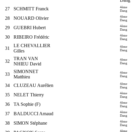
Dang
4ème
27
SCHMITT Franck
Dang
4ème
28
NOUARD Olivier
Dang
4ème
29
GUEBRI Hubert
Dang
4ème
30
RIBEIRO Frédéric
Dang
LE CHEVALLIER
4ème
31
Gilles
Dang
TRAN VAN
4ème
32
NHIEU David
Dang
SIMONNET
4ème
33
Matthieu
Dang
4ème
34
CLUZEAU Aurélien
Dang
4ème
35
NELET Thierry
Dang
4ème
36
TA Sophie (F)
Dang
4ème
37
BALDUCCI Arnaud
Dang
4ème
38
SIMON Stéphane
Dang
4ème