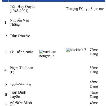
Trần Huy Quyền
Thượng Đẳng - Supreme
(1945-2001)
Nguyễn Văn
1
Thông
2
Trần Phước
7ème
3
Lê Thành Nhân
Dang
Phạm Thị Loan
5ème
4
(F)
Dang
4ème
5
Nguyễn Văn Hùng
Dang
Trần Đình
4ème
6
Luyện
Dang
Vũ Đức Minh
4ème
7