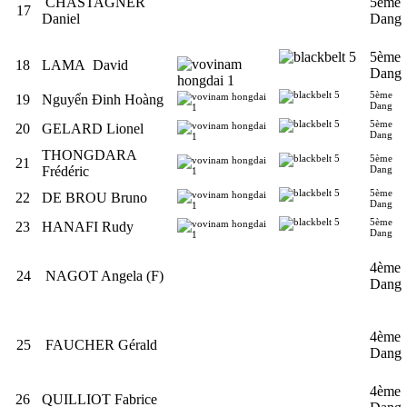
CHASTAGNER
5ème
17
Daniel
Dang
5ème
18
LAMA David
Dang
5ème
19
Nguyển Đinh Hoàng
Dang
5ème
20
GELARD Lionel
Dang
THONGDARA
5ème
21
Frédéric
Dang
5ème
22
DE BROU Bruno
Dang
5ème
23
HANAFI Rudy
Dang
4ème
24
NAGOT Angela (F)
Dang
4ème
25
FAUCHER Gérald
Dang
4ème
26
QUILLIOT Fabrice