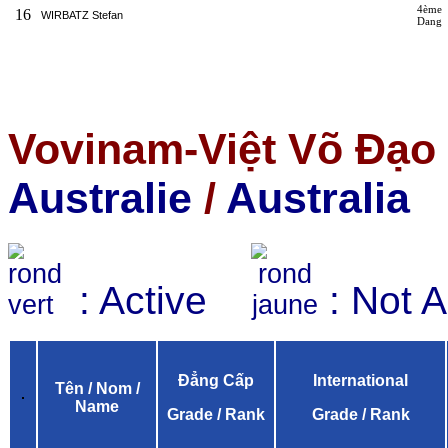
4ème
16
WIRBATZ Stefan
Dang
Vovinam-Việt Võ Đạo 
Australie
/
Australia
: Active
: Not 
Đẳng Cấp
International
Tên / Nom /
Name
Grade / Rank
Grade / Rank