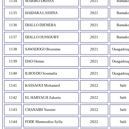
1134
MARIKO DRISSA
2021
Bamak
1135
HAIDARA LASSINA
2021
Bamak
1136
DIALLO DJENEBA
2021
Bamak
1137
DIALLO OUSSOUBY
2021
Bamak
1138
SAWADOGO Bourama
2021
Ouagadou
1139
DAO Oumar
2021
Ouagadou
1140
ILBOUDO Soumaïla
2021
Ouagadou
1141
KASSAOUI Mohamed
2022
Salé
1142
EL HARYACH Zakaria
2022
Salé
1143
CHANAIBI Yassine
2022
Salé
1144
FODE Mamoudou Sylla
2022
Salé