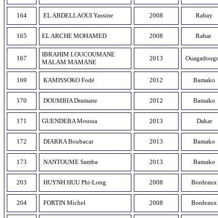
164
EL ABDELLAOUI Yassine
2008
Rabay
165
EL ARCHE MOHAMED
2008
Rabat
IBRAHIM LOUCOUMANE
167
2013
Ouagadoug
MALAM MAMANE
169
KAMISSOKO Fodé
2012
Bamako
170
DOUMBIA Dramane
2012
Bamako
171
GUENDEBA Moussa
2013
Dakar
172
DIARRA Boubacar
2013
Bamako
173
NANTOUME Samba
2013
Bamako
203
HUYNH HUU Phi-Long
2008
Bordeaux
204
FORTIN Michel
2008
Bordeaux