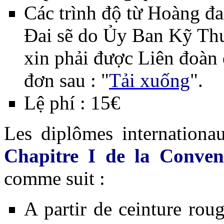
Các trình độ từ Hoàng đ
Đai sẽ do Ủy Ban Kỹ Th
xin phải được Liên đoàn
đơn sau : "
Tải xuống
".
Lệ phí : 15€
Les diplômes internationau
Chapitre I de la Conven
comme suit :
A partir de ceinture roug