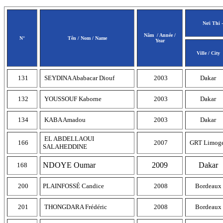
Nơi Thi -
Năm
/ Année /
N°
Tên / Nom / Name
Year
Ville / City
131
SEYDINA Ababacar Diouf
2003
Dakar
132
YOUSSOUF Kaborne
2003
Dakar
134
KABA Amadou
2003
Dakar
EL ABDELLAOUI
166
2007
GRT Limog
SALAHEDDINE
NDOYE Oumar
2009
Dakar
168
200
PLAINFOSSÉ Candice
2008
Bordeaux
201
THONGDARA Frédéric
2008
Bordeaux