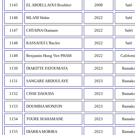
1145
EL ABDELLAOUI Boubker
2008
Salé
1146
MLANI Wafae
2022
Salé
1147
CHTAINA Otamane
2022
Salét
1148
KASSAOUI L'Bachir
2022
Salé
1149
Benjamin Hung Viet PHAM
2022
Californ
1150
DIAKITTE FATOUMATA
2023
Bamak
1151
SANGARE ABDOULAYE
2023
Bamak
1152
CISSE DAOUDA
2023
Bamak
1153
DOUMBIA MONZON
2023
Bamak
1154
TOURE MAHAMANE
2023
Bamak
1155
DIARRA MORIBA
2023
Bamak