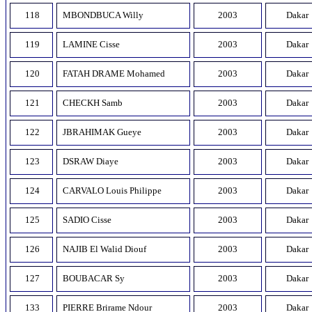
118
MBONDBUCA Willy
2003
Dakar
119
LAMINE Cisse
2003
Dakar
120
FATAH DRAME Mohamed
2003
Dakar
121
CHECKH Samb
2003
Dakar
122
JBRAHIMAK Gueye
2003
Dakar
123
DSRAW Diaye
2003
Dakar
124
CARVALO Louis Philippe
2003
Dakar
125
SADIO Cisse
2003
Dakar
126
NAJIB El Walid Diouf
2003
Dakar
127
BOUBACAR Sy
2003
Dakar
133
PIERRE Brirame Ndour
2003
Dakar