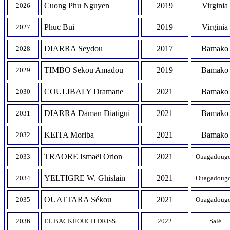
Cuong Phu Nguyen
2019
Virginia
2026
Phuc Bui
2019
Virginia
2027
DIARRA Seydou
2017
Bamako
2028
TIMBO Sekou Amadou
2019
Bamako
2029
COULIBALY Dramane
2021
Bamako
2030
DIARRA Daman Diatigui
2021
Bamako
2031
KEITA Moriba
2021
Bamako
2032
TRAORE Ismaël Orion
2021
2033
Ouagadoug
YELTIGRE W. Ghislain
2021
2034
Ouagadoug
OUATTARA Sékou
2021
2035
Ouagadoug
2036
E
L BACKHOUCH DRISS
2022
Salé