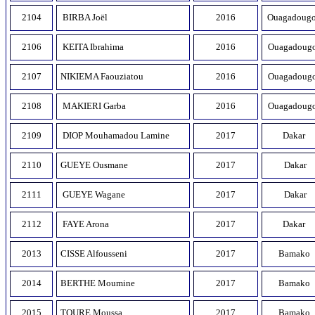
2104
BIRBA Joël
2016
Ouagadoug
2106
KEITA Ibrahima
2016
Ouagadoug
2107
NIKIEMA Faouziatou
2016
Ouagadoug
2108
MAKIERI Garba
2016
Ouagadoug
2109
DIOP Mouhamadou Lamine
2017
Dakar
2110
GUEYE Ousmane
2017
Dakar
2111
GUEYE Wagane
2017
Dakar
2112
FAYE Arona
2017
Dakar
2013
CISSE Alfousseni
2017
Bamako
2014
BERTHE Moumine
2017
Bamako
2015
TOURE Moussa
2017
Bamako