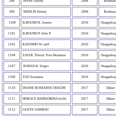
208
PEPIN Thierry
2008
Bordeau
209
MERLIN Jérémy
2008
Bordeau
1100
ILBOUDO K. Joanny
2016
Ouagadou
1101
ILBOUDO P. Jules P.
2016
Ouagadou
1102
KAFANDO W. salif
2016
Ouagadou
1104
ZAGOL Thierry Yves Hermann
2016
Ouagadou
1107
KONAN K. Serges
2016
Ouagadou
1109
TUO Zoumana
2016
Ouagadou
1110
DIASSE MAMADOU DIAGNE
2017
Dakar
1111
HORACE HAINGORINA Joelle
2017
Dakar
1112
GUEYE SAMBOU
2017
Dakar