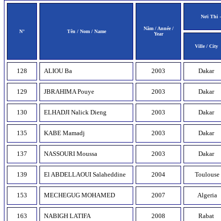
Nơi Thi -
Năm
/ Année /
N°
Tên / Nom / Name
Year
Ville / City
128
ALIOU Ba
2003
Dakar
129
JBRAHIMA Pouye
2003
Dakar
130
ELHADJI Nalick Dieng
2003
Dakar
135
KABE Mamadj
2003
Dakar
137
NASSOURI Moussa
2003
Dakar
139
El ABDELLAOUI Salaheddine
2004
Toulouse
153
MECHEGUG MOHAMED
2007
Algeria
163
NABIGH LATIFA
2008
Rabat