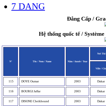
7 DANG
Đẳng Cấp / Gr
Hệ thống quốc tế / Système 
Nơi Thi 
N°
Tên / Nom / Name
Năm / Année / Year
Ville / Cit
115
DOYE Oumar
2003
Dakar
116
BOURGI Jaffar
2003
Dakar
117
DISONE Cheikhound
2003
Dakar