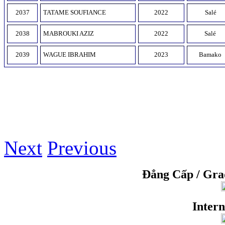
2037
TATAME SOUFIANCE
2022
Salé
2038
MABROUKI AZIZ
2022
Salé
2039
WAGUE IBRAHIM
2023
Bamako
Next
Previous
Đẳng Cấp / Gr
Intern