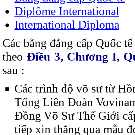
Diplôme International
International Diploma
Các bằng đẳng cấp Quốc tế 
theo
Điều 3, Chương I, 
sau :
Các trình độ võ sư từ Hồn
Tổng Liên Đoàn Vovinam
Đồng Võ Sư Thế Giới cấp
tiếp xin thẳng qua mẫu đơ