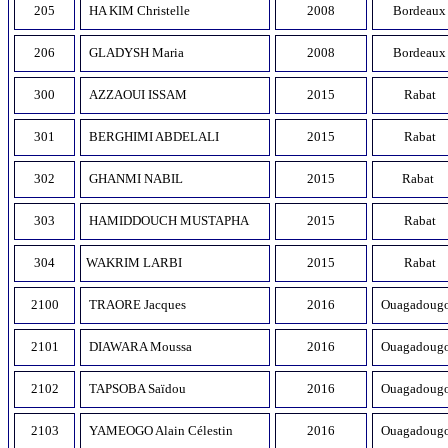
205
HA KIM Christelle
2008
Bordeaux
206
GLADYSH Maria
2008
Bordeaux
300
AZZAOUI ISSAM
2015
Rabat
301
BERGHIMI ABDELALI
2015
Rabat
302
GHANMI NABIL
2015
Rabat
303
HAMIDDOUCH MUSTAPHA
2015
Rabat
304
WAKRIM LARBI
2015
Rabat
2100
TRAORE Jacques
2016
Ouagadoug
2101
DIAWARA Moussa
2016
Ouagadoug
2102
TAPSOBA Saïdou
2016
Ouagadoug
2103
YAMEOGO Alain Célestin
2016
Ouagadoug