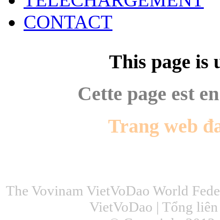
CONTACT
This page is 
Cette page est en
Trang web đ
The Vovinam VietVoDao World Feder
VietVoDao | Tổng liê