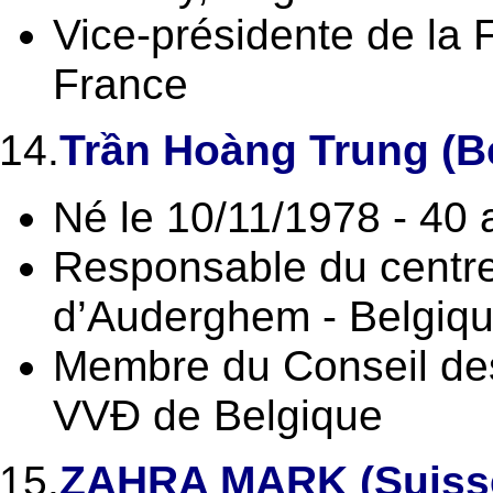
Vice-présidente de la
France
14.
Trần Hoàng Trung (B
Né le 10/11/1978 - 40 
Responsable du centr
d’Auderghem - Belgiq
Membre du Conseil de
VVĐ de Belgique
15.
ZAHRA MARK (Suiss