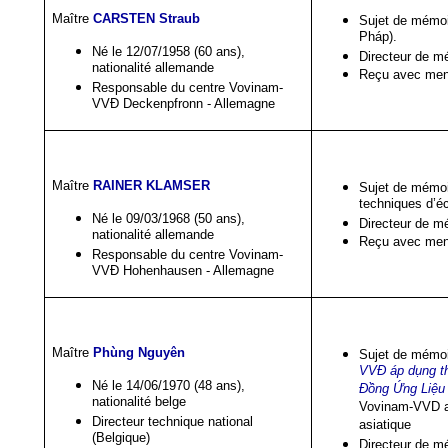
Maître
CARSTEN Straub
Sujet de mémoi
Pháp).
Né le 12/07/1958 (60 ans),
Directeur de m
nationalité allemande
Reçu avec ment
Responsable du centre Vovinam-
VVĐ Deckenpfronn - Allemagne
Maître
RAINER KLAMSER
Sujet de mémoi
techniques d’é
Né le 09/03/1968 (50 ans),
Directeur de m
nationalité allemande
Reçu avec ment
Responsable du centre Vovinam-
VVĐ Hohenhausen - Allemagne
Maître
Phùng Nguyên
Sujet de mémoi
VVĐ áp dụng t
Né le 14/06/1970 (48 ans),
Đồng Ứng Liệu
nationalité belge
Vovinam-VVD av
Directeur technique national
asiatique
(Belgique)
Directeur de m