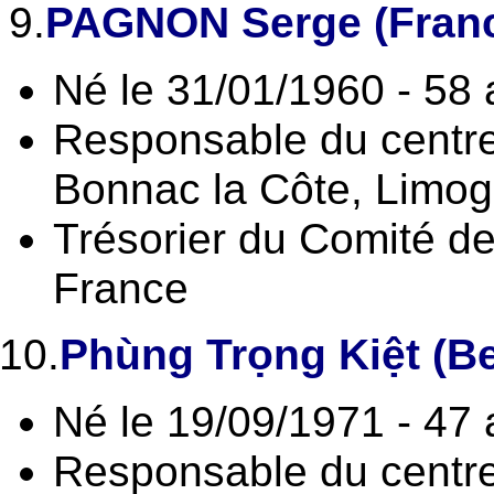
9.
PAGNON Serge (Fran
Né le 31/01/1960 - 58
Responsable du centr
Bonnac la Côte, Limog
Trésorier du Comité de
France
10.
Phùng Trọng Kiệt (Be
Né le 19/09/1971 - 47
Responsable du centre