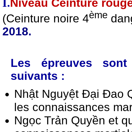
I.
Niveau Ceinture roug
ème
(Ceinture noire 4
dang
2018.
Les épreuves sont
suivants :
Nhật Nguyệt Đại Đao Q
les connaissances mart
Ngọc Trản Quyền et qu