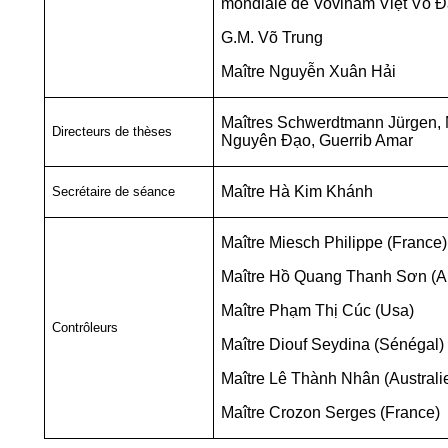
mondiale de Vovinam Việt Võ 
G.M. Võ Trung
Maître Nguyễn Xuân Hải
Maîtres Schwerdtmann Jürgen,
Directeurs de thèses
Nguyên Đạo, Guerrib Amar
Maître Hà Kim Khánh
Secrétaire de séance
Maître Miesch Philippe (France)
Maître Hồ Quang Thanh Sơn (Au
Maître Phạm Thị Cúc (Usa)
Contrôleurs
Maître Diouf Seydina (Sénégal)
Maître Lê Thành Nhân (Australi
Maître Crozon Serges (France)