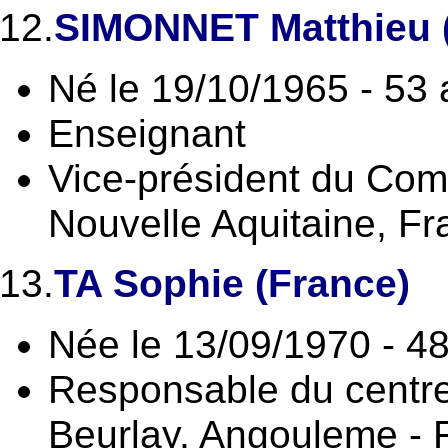
12.
SIMONNET Matthieu 
Né le 19/10/1965 - 53
Enseignant
Vice-président du Com
Nouvelle Aquitaine, F
13.
TA Sophie (France)
Née le 13/09/1970 - 4
Responsable du centr
Beurlay, Angouleme - 