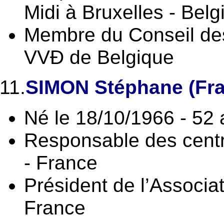
Midi à Bruxelles - Belg
Membre du Conseil de
VVĐ de Belgique
11.
SIMON Stéphane (Fr
Né le 18/10/1966 - 52
Responsable des cent
- France
Président de l’Associ
France