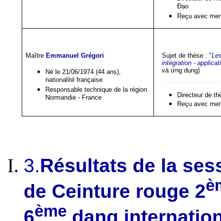
Đạo
Reçu avec ment
Maître
Emmanuel Grégori
Sujet de thèse : "
Les
intégration - applicat
và ứng dụng)
Né le 21/06/1974 (44 ans),
nationalité française
Responsable technique de la région
Directeur de th
Normandie - France
Reçu avec ment
3.
Résultats de la ses
è
de Ceinture rouge 2
ème
6
dang internation