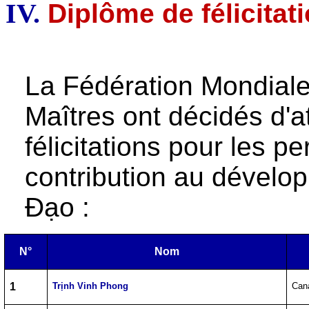
IV.
Diplôme de félicitat
La Fédération Mondiale
Maîtres ont décidés d'a
félicitations pour les p
contribution au dévelo
Đạo :
N°
Nom
1
Trịnh Vinh Phong
Can