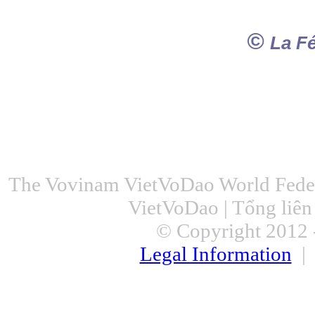
©
La F
The Vovinam VietVoDao World Feder
VietVoDao | Tổng liê
© Copyright 2012 -
Legal Information