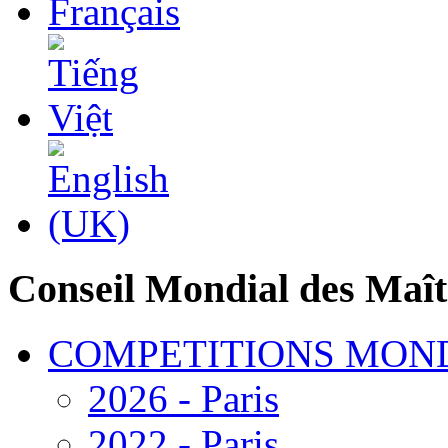
am-
e
le
am,
s
aires,
Conseil Mondial des Maît
se
COMPETITIONS MON
iques
2026 - Paris
ndeur
2022 - Paris