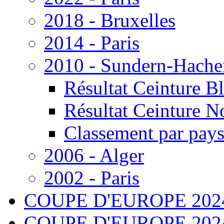
s
2018 - Bruxelles
ophiques,
2014 - Paris
rir
2010 - Sundern-Hache
es
Résultat Ceinture B
Résultat Ceinture N
re,
Classement par pay
e.
2006 - Alger
2002 - Paris
COUPE D'EUROPE 202
COUPE D'EUROPE 2024 - 