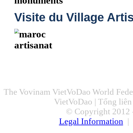
Visite du Village Arti
The Vovinam VietVoDao World Feder
VietVoDao | Tổng liê
© Copyright 2012 -
Legal Information