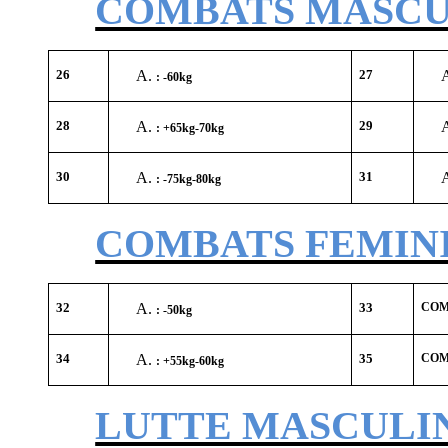
COMBATS MASCUL
26
27
: -60kg
28
29
: +65kg-70kg
30
31
: -75kg-80kg
COMBATS FEMININ 
32
33
COMB
: -50kg
34
35
COM
: +55kg-60kg
LUTTE MASCULIN 