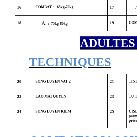
16
COMBAT : +65kg-70kg
17
18
19
COM
: -75kg-80kg
ADULTES «
TECHNIQUES
20
SONG LUYEN VAT 2
21
TIN
22
LAO MAI QUYEN
23
TU 
24
SONG LUYEN KIEM
25
CISE
parmi
prése