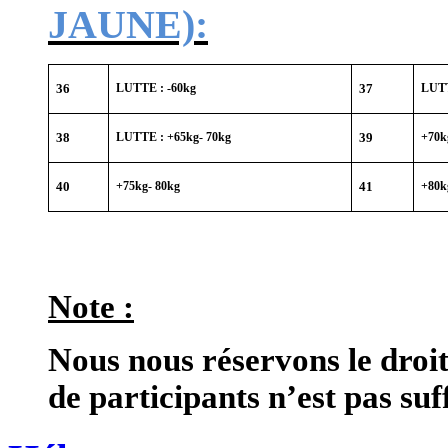
JAUNE):
36
LUTTE : -60kg
37
LUTT
38
LUTTE : +65kg- 70kg
39
+70k
40
+75kg- 80kg
41
+80k
Note :
Nous nous réservons le droi
de participants n’est pas suf