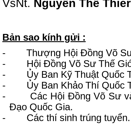
VsNt.
Nguyễn Thế Thier
Bản sao kính gửi :
-
Thượng Hội Đồng Võ Sư
-
Hội Đồng Võ Sư Thế Giớ
-
Ủy Ban Kỹ Thuật Quốc 
-
Ủy Ban Khảo Thí Quốc 
-
Các Hội Đồng Võ Sư và
Đạo Quốc Gia.
-
Các thí sinh trúng tuyển.