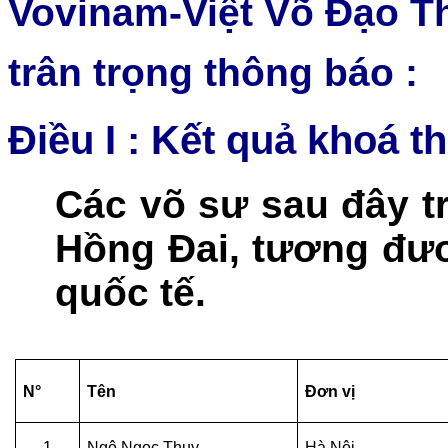
Vovinam-Việt Võ Đạo T
trân trọng thông báo :
Điều I : Kết quả khoá t
Các võ sư sau đây t
Hồng Đai, tương đư
quốc tế.
N°
Tên
Đơn vị
1
Ngô Ngọc Thụy
Hà Nội